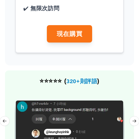
無限次訪問
現在購買
⭐⭐⭐⭐⭐ (
)
320
+則評語
Previous slide
Ne